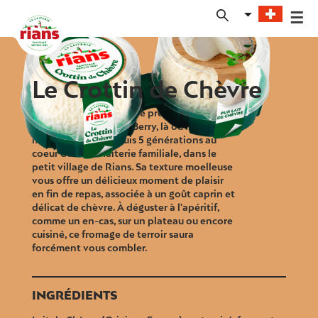
Skip
to
content
Le Crottin de Chèvre
Notre Crottin de Chèvre prend naissance
dans notre région du Berry, là où il est
moulé et affiné depuis 5 générations au
coeur de notre laiterie familiale, dans le
petit village de Rians. Sa texture moelleuse
vous offre un délicieux moment de plaisir
en fin de repas, associée à un goût caprin et
délicat de chèvre. À déguster à l'apéritif,
comme un en-cas, sur un plateau ou encore
cuisiné, ce fromage de terroir saura
forcément vous combler.
INGRÉDIENTS