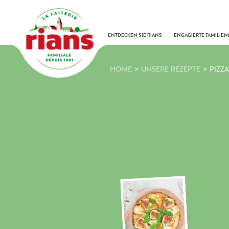
Skip
to
content
ENTDECKEN SIE RIANS
ENGAGIERTE FAMILIE
>
>
HOME
UNSERE REZEPTE
PIZZ