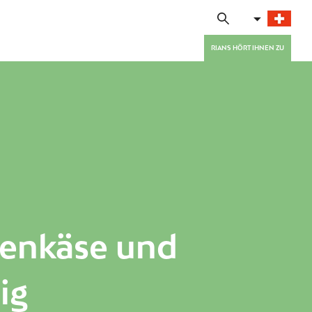
RIANS HÖRT IHNEN ZU
genkäse und
ig