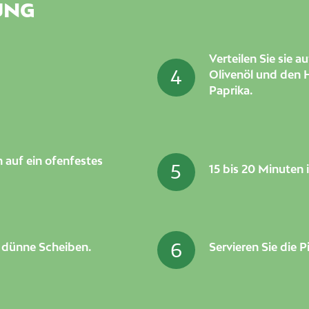
UNG
Verteilen Sie sie a
4
Olivenöl und den H
Paprika.
n auf ein ofenfestes
5
15 bis 20 Minuten 
6
n dünne Scheiben.
Servieren Sie die P