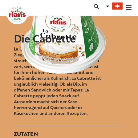
Skip
to
content
Die Cabrette
La Cabrette ist ein Käse aus 100 %
Ziegenmilch, der sich perfekt aufs Brot
streichen lässt. Seine Textur ist cremig und
zart, sein Geschmack mild. Ziegenmilch ist
für ihren hohen Nährwert bekannt und
bekömmlicher als Kuhmilch. La Cabrette ist
unglaublich vielseitig! Ob als Dip, im
offenen Sandwich oder mit Tapas: La
Cabrette peppt jeden Snack auf.
Ausserdem macht sich der Käse
hervorragend auf Quiches oder in
Käsekuchen und anderen Rezepten.
ZUTATEN